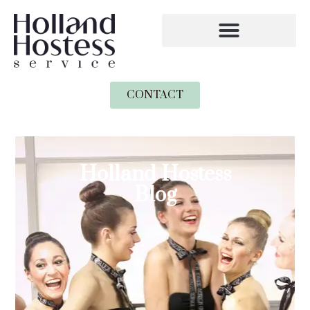
CONTACT
Holland Hostess
Blog