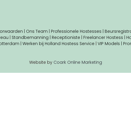
orwaarden |
Ons Team |
Professionele Hostesses |
Beursregistra
reau
|
Standbemanning |
Receptioniste
| Freelancer Hostess
|
Ho
otterdam |
Werken bij Holland Hostess Service
|
VIP Models |
Pro
Website by
Coark Online Marketing