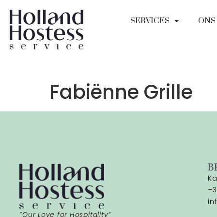
SERVICES
ONS
Fabiënne Grille
B
Ka
+3
in
“Our Love for Hospitality”