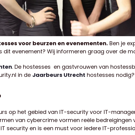
stesses voor beurzen en evenementen.
Ben je ex
ns dit evenement? Wij informeren graag over de mo
nten
. De hostesses en gastvrouwen van hostessb
rity.nl in de
Jaarbeurs Utrecht
hostesses nodig? 
?
urs op het gebied van IT-security voor IT-manager
men van cybercrime vormen reële bedreigingen vo
T security en is een must voor iedere IT-professiona