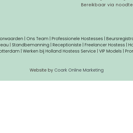
Bereikbaar via noodte
orwaarden |
Ons Team |
Professionele Hostesses |
Beursregistra
reau
|
Standbemanning |
Receptioniste
| Freelancer Hostess
|
Ho
otterdam |
Werken bij Holland Hostess Service
|
VIP Models |
Pro
Website by
Coark Online Marketing