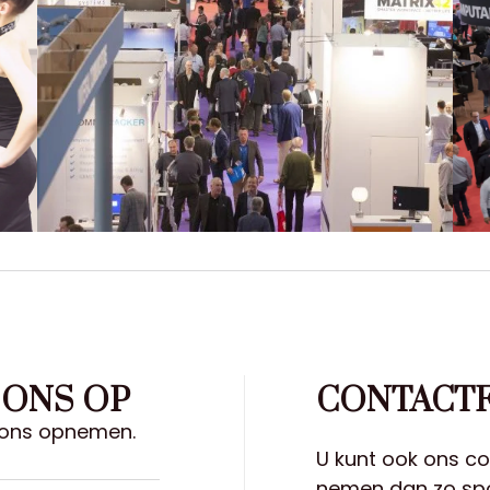
 ONS OP
CONTACT
et ons opnemen.
U kunt ook ons con
nemen dan zo spo