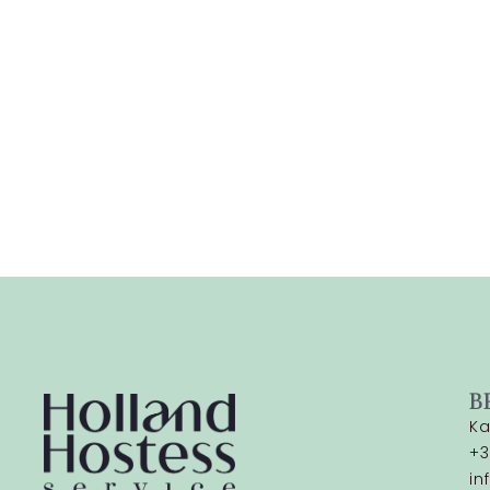
B
Ka
+3
in