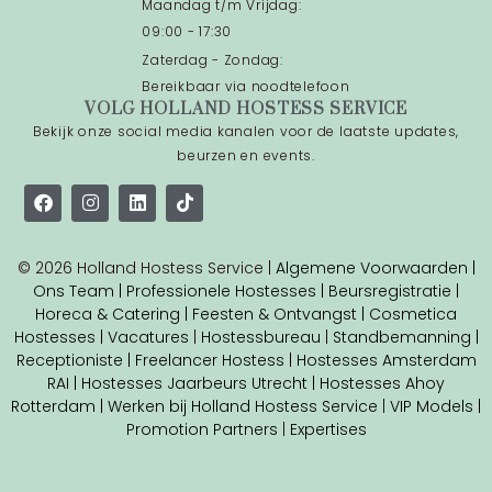
Maandag t/m Vrijdag:
09:00 - 17:30
Zaterdag - Zondag:
Bereikbaar via noodtelefoon
VOLG HOLLAND HOSTESS SERVICE
Bekijk onze social media kanalen voor de laatste updates,
beurzen en events.
© 2026 Holland Hostess Service |
Algemene Voorwaarden |
Ons Team |
Professionele Hostesses |
Beursregistratie |
Horeca & Catering |
Feesten & Ontvangst |
Cosmetica
Hostesses |
Vacatures
|
Hostessbureau
|
Standbemanning |
Receptioniste
| Freelancer Hostess
|
Hostesses Amsterdam
RAI |
Hostesses Jaarbeurs Utrecht |
Hostesses Ahoy
Rotterdam |
Werken bij Holland Hostess Service
|
VIP Models |
Promotion Partners
|
Expertises